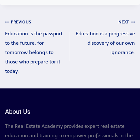
Post
PREVIOUS
NEXT
Education is the passport
Education is a progressive
navigation
to the future, for
discovery of our own
tomorrow belongs to
ignorance.
those who prepare for it
today.
About Us
The Real Estate Academy provides expert real estate
education and training to empower professionals in the